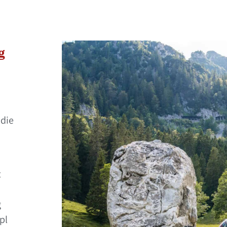
g
 die
t
g
pl