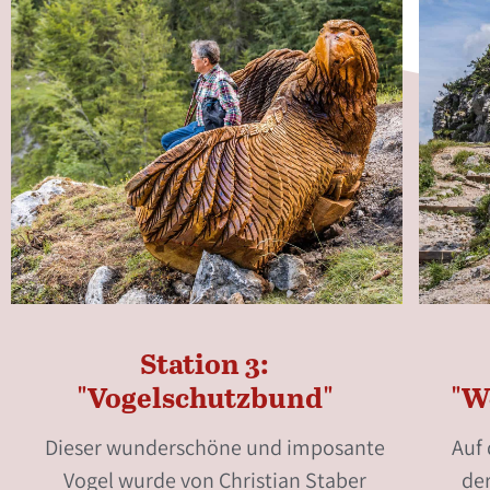
Station 3:
"Vogelschutzbund"
"W
Dieser wunderschöne und imposante
Auf
Vogel wurde von Christian Staber
de