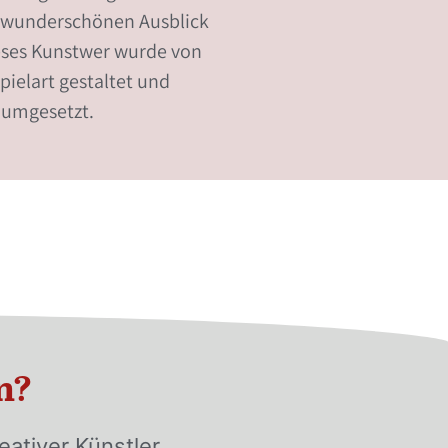
 wunderschönen Ausblick
eses Kunstwer wurde von
pielart gestaltet und
umgesetzt.
n?
eativer Künstler