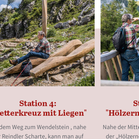
Station 4:
S
etterkreuz mit Liegen"
"Hölzern
 dem Weg zum Wendelstein , nahe
Nahe der Mitt
r Reindler Scharte, kann man auf
der „Hölzern