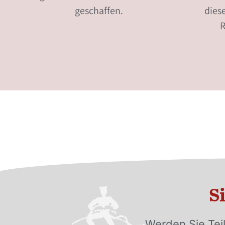
geschaffen.
dies
R
S
Werden Sie Teil