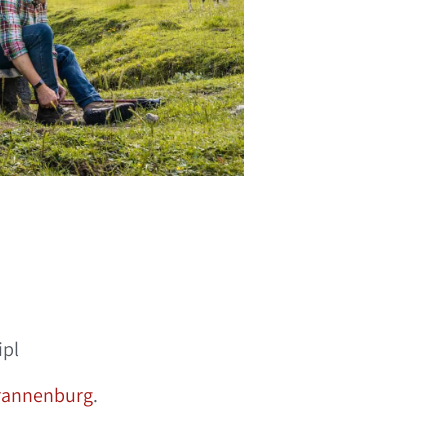
ipl
Brannenburg
.